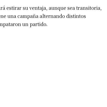
rá estirar su ventaja, aunque sea transitoria,
iene una campaña alternando distintos
empataron un partido.
irme gratis
*
Requerido
*
de correo electrónico
 teléfono