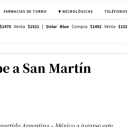
FARMACIAS DE TURNO
✟ NECROLÓGICAS
TELÉFONOS
$1470
Venta
$1521
|
Dolar Blue
Compra
$1492
Venta
$15
be a San Martín
partido Argentina – México a jugarse este