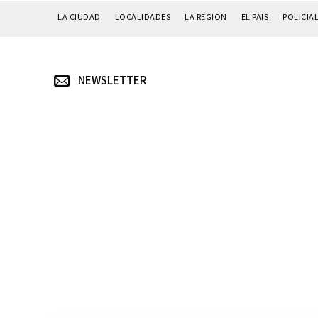
LA CIUDAD
LOCALIDADES
LA REGION
EL PAIS
POLICIA
NEWSLETTER