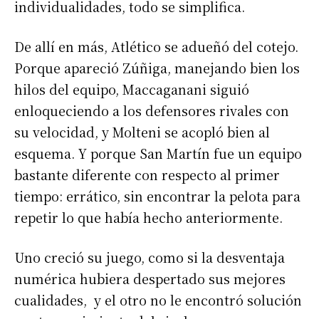
individualidades, todo se simplifica.
De allí en más, Atlético se adueñó del cotejo.
Porque apareció Zúñiga, manejando bien los
hilos del equipo, Maccaganani siguió
enloqueciendo a los defensores rivales con
Suscribirme gratis
su velocidad, y Molteni se acopló bien al
esquema. Y porque San Martín fue un equipo
*
Dirección de correo electrónico
bastante diferente con respecto al primer
tiempo: errático, sin encontrar la pelota para
Nombre
repetir lo que había hecho anteriormente.
Uno creció su juego, como si la desventaja
Apellidos
numérica hubiera despertado sus mejores
cualidades, y el otro no le encontró solución
Número de teléfono