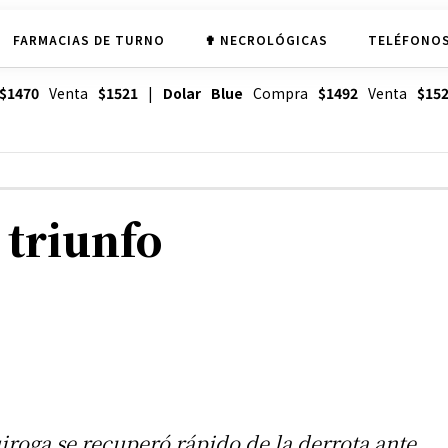
FARMACIAS DE TURNO
✟ NECROLÓGICAS
TELÉFONOS
$1470
Venta
$1521
|
Dolar Blue
Compra
$1492
Venta
$15
 triunfo
iroga se recuperó rápido de la derrota ante