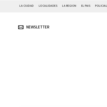
LA CIUDAD
LOCALIDADES
LA REGION
EL PAIS
POLICIA
NEWSLETTER