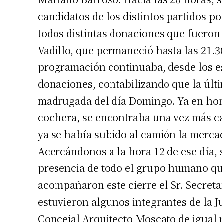
candidatos de los distintos partidos po
todos distintas donaciones que fueron 
Vadillo, que permaneció hasta las 21.30
programación continuaba, desde los e
donaciones, contabilizando que la últim
madrugada del día Domingo. Ya en hora
cochera, se encontraba una vez más ca
Suscrib
ya se había subido al camión la mercade
Acercándonos a la hora 12 de ese día, s
Dirección 
presencia de todo el grupo humano que
acompañaron este cierre el Sr. Secreta
Nombre
estuvieron algunos integrantes de la J
Concejal Arquitecto Moscato de igual m