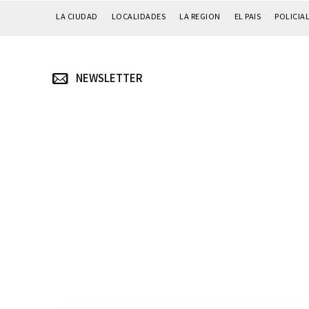
LA CIUDAD
LOCALIDADES
LA REGION
EL PAIS
POLICIA
NEWSLETTER