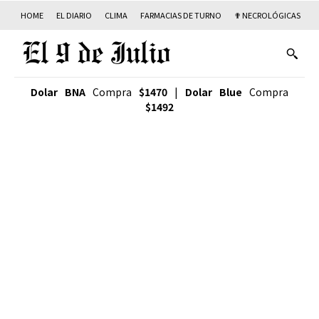
HOME
EL DIARIO
CLIMA
FARMACIAS DE TURNO
✟ NECROLÓGICAS
T
Dolar BNA
Compra
$1470
|
Dolar Blue
Compra
$1492