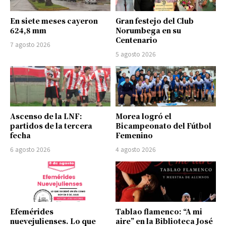
En siete meses cayeron
Gran festejo del Club
624,8 mm
Norumbega en su
Centenario
7 agosto 2026
5 agosto 2026
Ascenso de la LNF:
Morea logró el
partidos de la tercera
Bicampeonato del Fútbol
fecha
Femenino
6 agosto 2026
4 agosto 2026
Efemérides
Tablao flamenco: “A mi
nuevejulienses. Lo que
aire” en la Biblioteca José