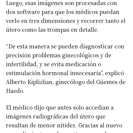
Luego, esas imágenes son procesadas con
dos software para que los médicos puedan
verlo en tres dimensiones y recorrer tanto el
útero como las trompas en detalle.
Suscribirme gratis
“De esta manera se pueden diagnosticar con
precisión problemas ginecológicos y de
*
Dirección de correo electrónico
infertilidad, y se evita medicación o
estimulación hormonal innecesaria”, explicó
Nombre
Alberto Kiplizlian, ginecólogo del Güemes de
Haedo.
Apellidos
El médico dijo que antes solo accedían a
Número de teléfono
imágenes radiográficas del útero que
resultan de menor nitidez. Gracias al nuevo