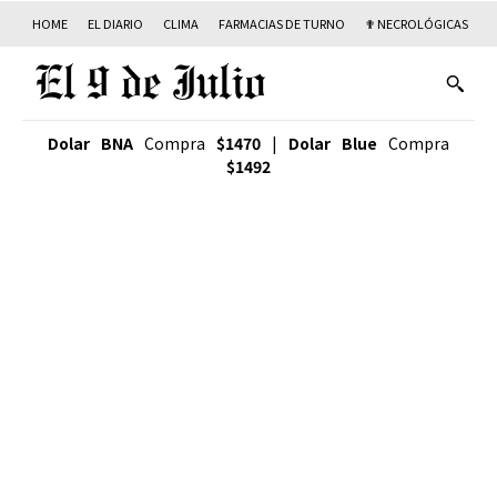
HOME
EL DIARIO
CLIMA
FARMACIAS DE TURNO
✟ NECROLÓGICAS
T
Dolar BNA
Compra
$1470
|
Dolar Blue
Compra
$1492