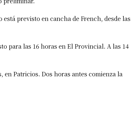
o preliminar.
o está previsto en cancha de French, desde las
to para las 16 horas en El Provincial. A las 14
irme gratis
as, en Patricios. Dos horas antes comienza la
*
Requerido
*
de correo electrónico