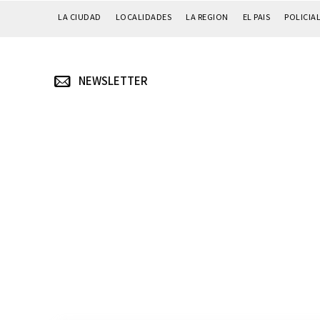
LA CIUDAD
LOCALIDADES
LA REGION
EL PAIS
POLICIA
NEWSLETTER