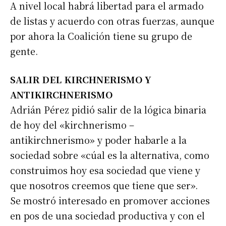
A nivel local habrá libertad para el armado
de listas y acuerdo con otras fuerzas, aunque
por ahora la Coalición tiene su grupo de
gente.
Suscribirme gratis
SALIR DEL KIRCHNERISMO Y
ANTIKIRCHNERISMO
*
Dirección de correo electrónico
Adrián Pérez pidió salir de la lógica binaria
de hoy del «kirchnerismo –
Nombre
antikirchnerismo» y poder habarle a la
sociedad sobre «cúal es la alternativa, como
Apellidos
construimos hoy esa sociedad que viene y
que nosotros creemos que tiene que ser».
Se mostró interesado en promover acciones
Número de teléfono
en pos de una sociedad productiva y con el