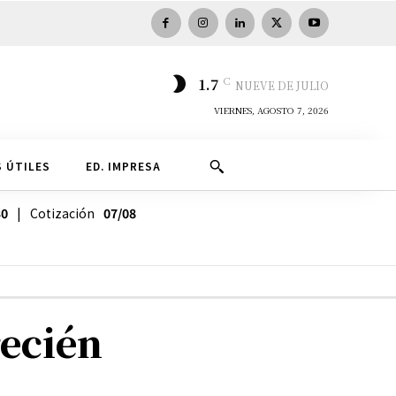
C
1.7
NUEVE DE JULIO
VIERNES, AGOSTO 7, 2026
 ÚTILES
ED. IMPRESA
30
| Cotización
07/08
ecién