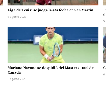
Liga de Tenis: se juega la 4ta fecha en San Martín
F
d
6 agosto 2026
5
Mariano Navone se despidió del Masters 1000 de
C
Canadá
6
6 agosto 2026