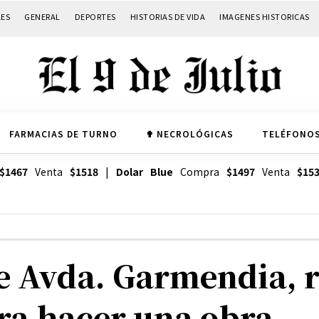
LES
GENERAL
DEPORTES
HISTORIAS DE VIDA
IMAGENES HISTORICAS
FARMACIAS DE TURNO
✟ NECROLÓGICAS
TELÉFONOS
$1467
Venta
$1518
|
Dolar Blue
Compra
$1497
Venta
$15
 Avda. Garmendia, r
ra hacer una obra