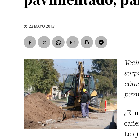
22 MAYO 2013
Veci
sorp
cómo
pavi
¿El 
cañe
Lo qu