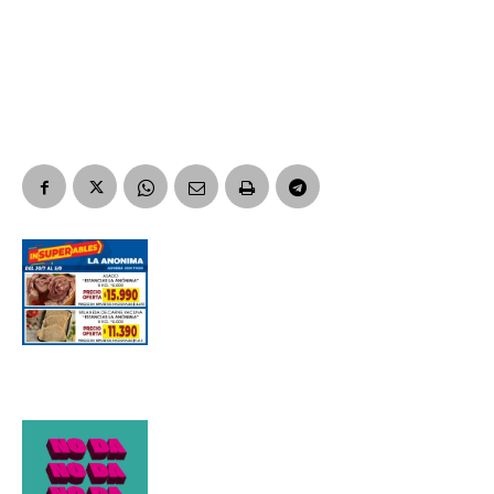
Suscribirme gratis
*
Dirección de correo electrónico
Nombre
Apellidos
Número de teléfono