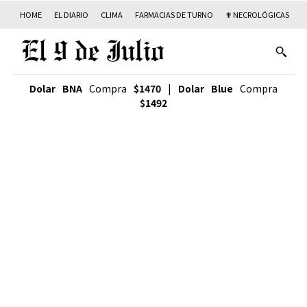
HOME
EL DIARIO
CLIMA
FARMACIAS DE TURNO
✟ NECROLÓGICAS
T
Dolar BNA
Compra
$1470
|
Dolar Blue
Compra
$1492