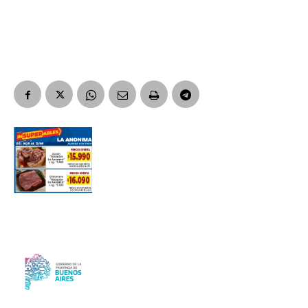
Suscribirme gratis
*
Dirección de correo electrónico
Nombre
Apellidos
Número de teléfono