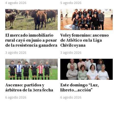
4 agosto 2026
5 agosto 2026
El mercado inmobiliario
Voley femenino: ascenso
rural cayó en junio a pesar
de Atlético en la Liga
de la resistencia ganadera
Chivilcoyana
3 agosto 2026
3 agosto 2026
Ascenso: partidos y
Este domingo “Luz,
árbitros de la 3era fecha
libreto…acción”
6 agosto 2026
6 agosto 2026