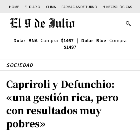
HOME
EL DIARIO
CLIMA
FARMACIAS DE TURNO
✟ NECROLÓGICAS
T
Dolar BNA
Compra
$1467
|
Dolar Blue
Compra
$1497
SOCIEDAD
Capriroli y Defunchio:
«una gestión rica, pero
con resultados muy
pobres»