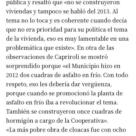
pública y resaltó que «no se construyeron
viviendas y tampoco se habló del 2013. Al
tema no lo toca y es coherente cuando decía
que no era prioridad para su política el tema
de la vivienda, eso es muy lamentable en una
problemática que existe». En otra de las
observaciones de Capriroli se mostró
sorprendido porque «el Municipio hizo en
Suscribirme gratis
2012 dos cuadras de asfalto en frío. Con todo
respeto, eso les debería dar vergüenza,
*
Dirección de correo electrónico
porque cuando se promocionó la planta de
asfalto en frío iba a revolucionar el tema.
Nombre
También se construyeron once cuadras de
hormigón a cargo de la Cooperativa».
Apellidos
«La más pobre obra de cloacas fue con ocho