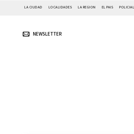
LA CIUDAD
LOCALIDADES
LA REGION
EL PAIS
POLICIA
NEWSLETTER