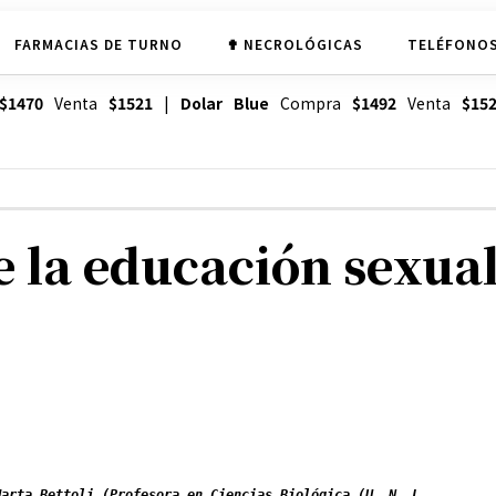
FARMACIAS DE TURNO
✟ NECROLÓGICAS
TELÉFONOS
$1470
Venta
$1521
|
Dolar Blue
Compra
$1492
Venta
$15
 la educación sexua
Marta Bettoli (
Profesora en Ciencias Biológica (U. N. L.