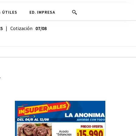
 ÚTILES
ED. IMPRESA
25
| Cotización
07/08
l