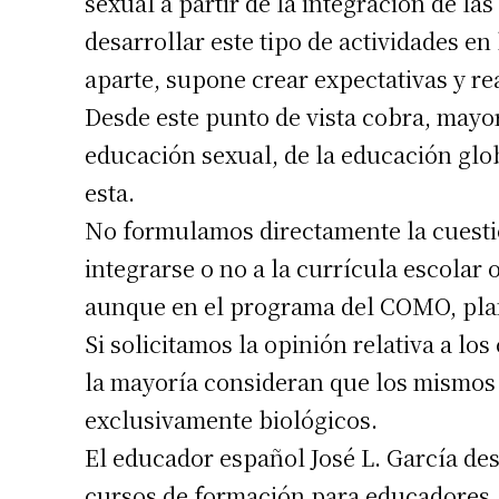
sexual a partir de la integración de las
Apellidos
desarrollar este tipo de actividades e
aparte, supone crear expectativas y r
Número de
Desde este punto de vista cobra, mayor
educación sexual, de la educación glo
esta.
No formulamos directamente la cuestió
integrarse o no a la currícula escolar 
aunque en el programa del COMO, plan
Si solicitamos la opinión relativa a l
la mayoría consideran que los mismos
exclusivamente biológicos.
El educador español José L. García de
cursos de formación para educadores.