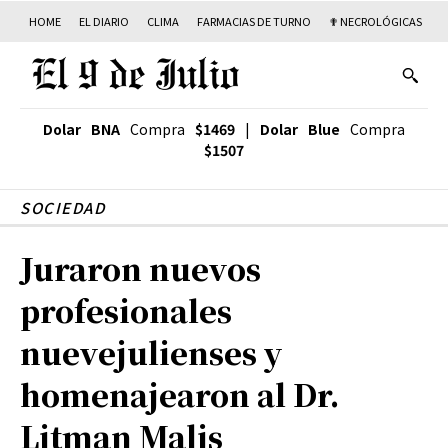
HOME
EL DIARIO
CLIMA
FARMACIAS DE TURNO
✟ NECROLÓGICAS
T
Dolar BNA
Compra
$1469
|
Dolar Blue
Compra
$1507
SOCIEDAD
Juraron nuevos
profesionales
nuevejulienses y
homenajearon al Dr.
Litman Malis