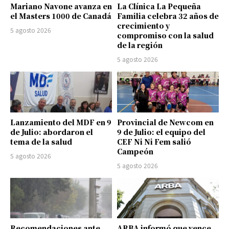
Mariano Navone avanza en
La Clínica La Pequeña
el Masters 1000 de Canadá
Familia celebra 32 años de
crecimiento y
5 agosto 2026
compromiso con la salud
de la región
5 agosto 2026
Lanzamiento del MDF en 9
Provincial de Newcom en
de Julio: abordaron el
9 de Julio: el equipo del
tema de la salud
CEF Ni Ni Fem salió
Campeón
5 agosto 2026
5 agosto 2026
Recomendaciones ante
ARBA informó que vence