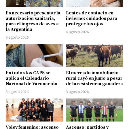
Es necesario presentar la
Lentes de contacto en
autorización sanitaria,
invierno: cuidados para
para el ingreso de aves a
proteger tus ojos
la Argentina
4 agosto 2026
6 agosto 2026
En todos los CAPS se
El mercado inmobiliario
aplica el Calendario
rural cayó en junio a pesar
Nacional de Vacunación
de la resistencia ganadera
5 agosto 2026
3 agosto 2026
Voley femenino: ascenso
Ascenso: partidos y