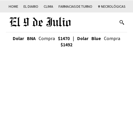
HOME
EL DIARIO
CLIMA
FARMACIAS DE TURNO
✟ NECROLÓGICAS
T
Dolar BNA
Compra
$1470
|
Dolar Blue
Compra
$1492