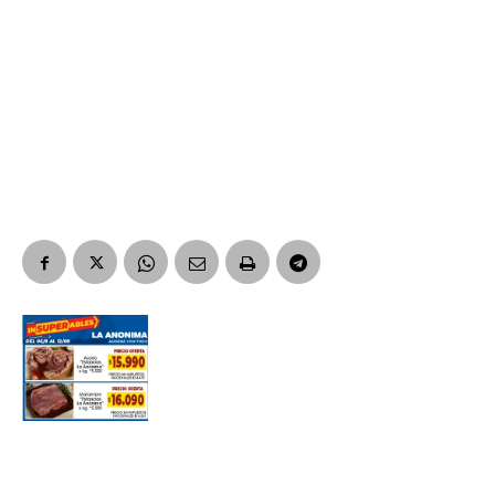
Suscribirme gratis
*
Dirección de correo electrónico
Nombre
Apellidos
Número de teléfono