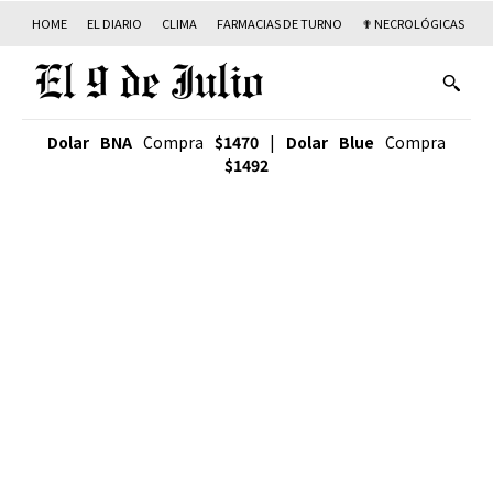
HOME
EL DIARIO
CLIMA
FARMACIAS DE TURNO
✟ NECROLÓGICAS
T
Dolar BNA
Compra
$1470
|
Dolar Blue
Compra
$1492