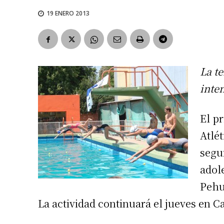
19 ENERO 2013
La t
inte
El p
Atlét
segu
adol
Pehu
La actividad continuará el jueves en C