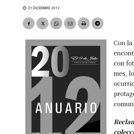
31 DICIEMBRE 2012
Con la 
encont
con fo
mes, l
ocurrid
protago
comun
Reclam
colecc