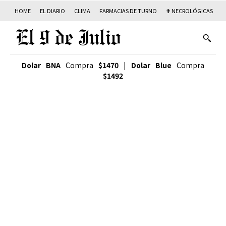
HOME
EL DIARIO
CLIMA
FARMACIAS DE TURNO
✟ NECROLÓGICAS
T
Dolar BNA
Compra
$1470
|
Dolar Blue
Compra
$1492