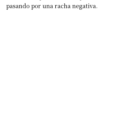
pasando por una racha negativa.
Suscribirme gratis
*
Dirección de correo electrónico
Nombre
Apellidos
Número de teléfono