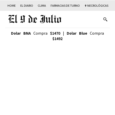
HOME
EL DIARIO
CLIMA
FARMACIAS DE TURNO
✟ NECROLÓGICAS
T
Dolar BNA
Compra
$1470
|
Dolar Blue
Compra
$1492