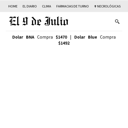
HOME
EL DIARIO
CLIMA
FARMACIAS DE TURNO
✟ NECROLÓGICAS
T
Dolar BNA
Compra
$1470
|
Dolar Blue
Compra
$1492