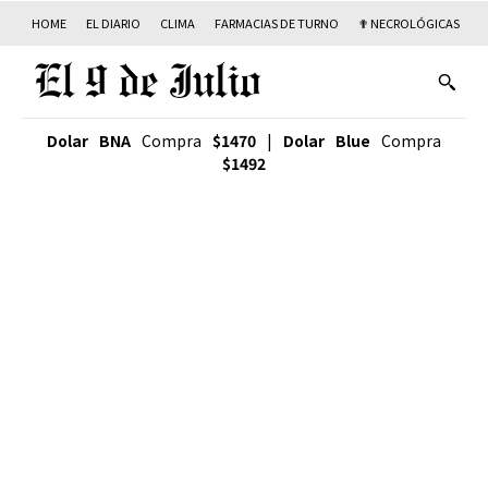
HOME
EL DIARIO
CLIMA
FARMACIAS DE TURNO
✟ NECROLÓGICAS
T
Dolar BNA
Compra
$1470
|
Dolar Blue
Compra
$1492