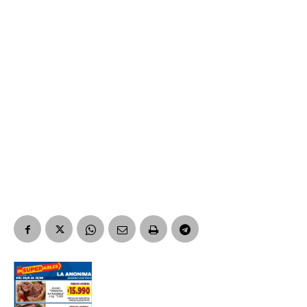
Suscribirme gratis
*
Dirección de correo electrónico
Nombre
Apellidos
Número de teléfono