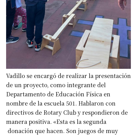
Suscribirme gratis
*
Dirección de correo electrónico
Nombre
Apellidos
Vadillo se encargó de realizar la presentación
de un proyecto, como integrante del
Número de teléfono
Departamento de Educación Física en
nombre de la escuela 501. Hablaron con
directivos de Rotary Club y respondieron de
manera positiva. «Esta es la segunda
donación que hacen. Son juegos de muy