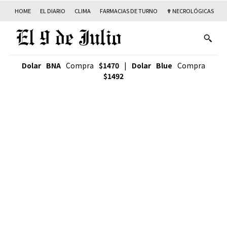
HOME
EL DIARIO
CLIMA
FARMACIAS DE TURNO
✟ NECROLÓGICAS
T
Dolar BNA
Compra
$1470
|
Dolar Blue
Compra
$1492