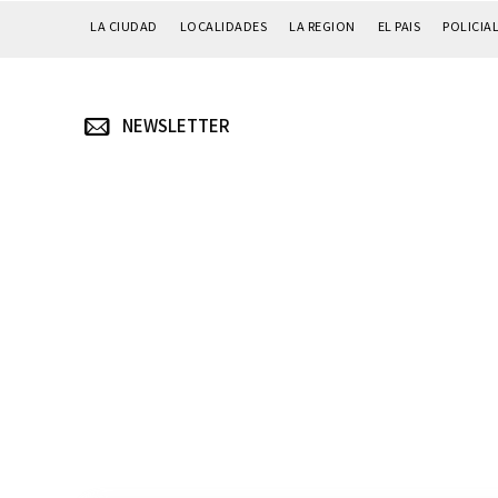
LA CIUDAD
LOCALIDADES
LA REGION
EL PAIS
POLICIA
NEWSLETTER