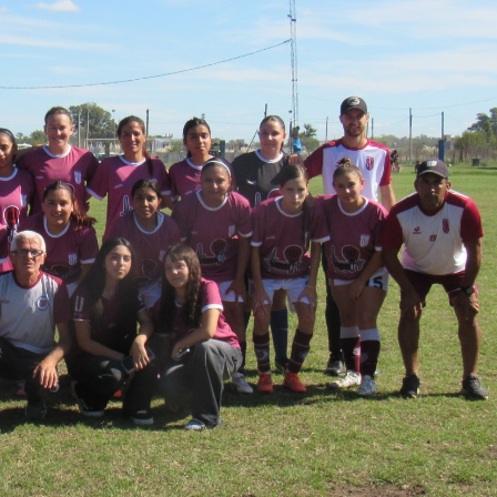
irme gratis
*
Requerido
*
de correo electrónico