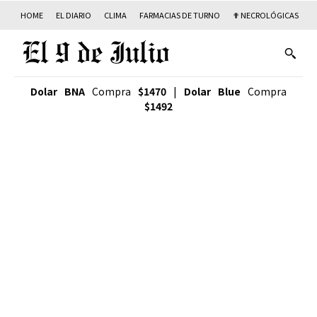
HOME
EL DIARIO
CLIMA
FARMACIAS DE TURNO
✟ NECROLÓGICAS
T
Dolar BNA
Compra
$1470
|
Dolar Blue
Compra
$1492