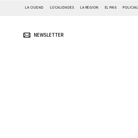
LA CIUDAD
LOCALIDADES
LA REGION
EL PAIS
POLICIA
NEWSLETTER