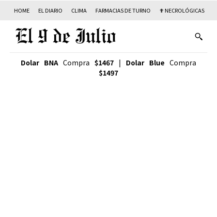
HOME
EL DIARIO
CLIMA
FARMACIAS DE TURNO
✟ NECROLÓGICAS
T
Dolar BNA
Compra
$1467
|
Dolar Blue
Compra
$1497