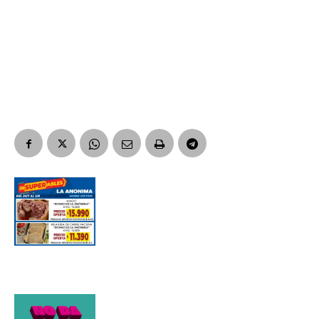
Suscribirme gratis
*
Dirección de correo electrónico
Nombre
Apellidos
Número de teléfono