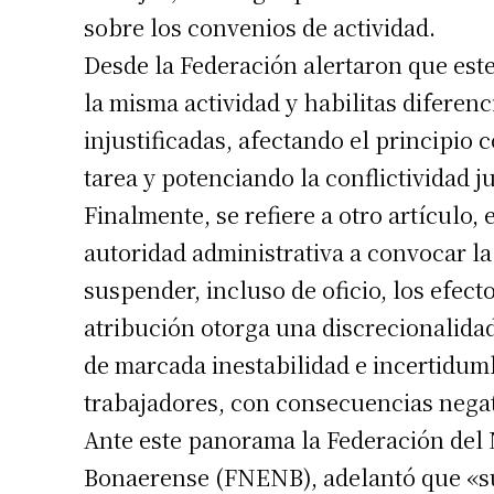
sobre los convenios de actividad.
Desde la Federación alertaron que es
Suscrib
la misma actividad y habilitas diferenc
injustificadas, afectando el principio
Dirección 
tarea y potenciando la conflictividad ju
Finalmente, se refiere a otro artículo, 
Nombre
autoridad administrativa a convocar l
Apellidos
suspender, incluso de oficio, los efe
atribución otorga una discrecionalida
Número de
de marcada inestabilidad e incertidu
trabajadores, con consecuencias negat
Ante este panorama la Federación del
Bonaerense (FNENB), adelantó que «su