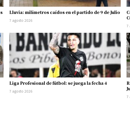
os
Lluvia: milímetros caídos en el partido de 9 de Julio
C
C
7 agosto 2026
7
Liga Profesional de fútbol: se juega la fecha 4
R
J
7 agosto 2026
7