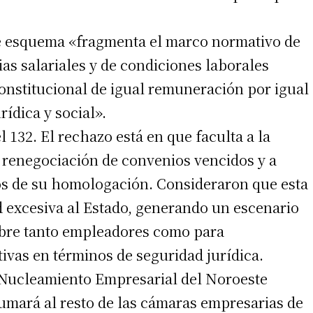
te esquema «fragmenta el marco normativo de
irme gratis
ias salariales y de condiciones laborales
*
Requerido
*
 constitucional de igual remuneración por igual
de correo electrónico
rídica y social».
el 132. El rechazo está en que faculta a la
a renegociación de convenios vencidos y a
ctos de su homologación. Consideraron que esta
d excesiva al Estado, generando un escenario
 teléfono
mbre tanto empleadores como para
ivas en términos de seguridad jurídica.
 Nucleamiento Empresarial del Noroeste
mará al resto de las cámaras empresarias de