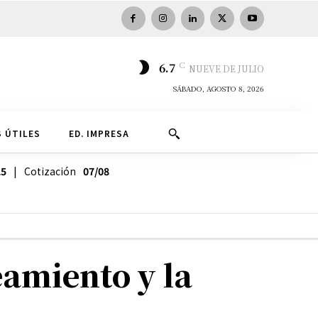
C
6.7
NUEVE DE JULIO
SÁBADO, AGOSTO 8, 2026
 ÚTILES
ED. IMPRESA
25
| Cotización
07/08
eamiento y la