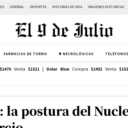
LES
GENERAL
DEPORTES
HISTORIAS DE VIDA
IMAGENES HISTORICAS
FARMACIAS DE TURNO
✟ NECROLÓGICAS
TELÉFONOS
$1470
Venta
$1521
|
Dolar Blue
Compra
$1492
Venta
$15
 la postura del Nucl
rcio