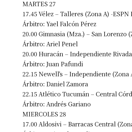
MARTES 27
17.45 Vélez – Talleres (Zona A) -ESPN
Árbitro: Yael Falcón Pérez
20.00 Gimnasia (Mza.) – San Lorenzo (
Árbitro: Ariel Penel
20.00 Huracán – Independiente Rivad
Árbitro: Juan Pafundi
Suscrib
22.15 Newell’s – Independiente (Zona 
Dirección 
Árbitro: Daniel Zamora
22.15 Atlético Tucumán – Central Cór
Nombre
Árbitro: Andrés Gariano
MIERCOLES 28
Apellidos
17.00 Aldosivi – Barracas Central (Zon