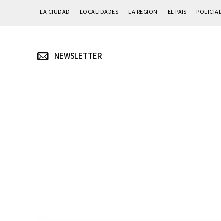
LA CIUDAD
LOCALIDADES
LA REGION
EL PAIS
POLICIA
NEWSLETTER