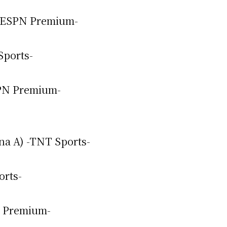
 teléfono
) -ESPN Premium-
Sports-
SPN Premium-
ona A) -TNT Sports-
orts-
N Premium-