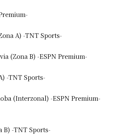
 Premium-
Zona A) -TNT Sports-
avia (Zona B) -ESPN Premium-
irme gratis
A) -TNT Sports-
*
Requerido
*
de correo electrónico
doba (Interzonal) -ESPN Premium-
a B) -TNT Sports-