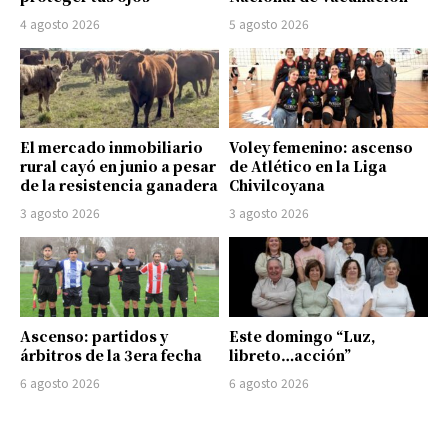
4 agosto 2026
5 agosto 2026
El mercado inmobiliario
Voley femenino: ascenso
rural cayó en junio a pesar
de Atlético en la Liga
de la resistencia ganadera
Chivilcoyana
3 agosto 2026
3 agosto 2026
Ascenso: partidos y
Este domingo “Luz,
árbitros de la 3era fecha
libreto…acción”
6 agosto 2026
6 agosto 2026