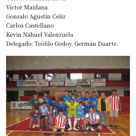
Víctor Maidana
Gonzalo Agustin Celiz
Suscribirme gratis
Carlos Castellano
Kevin Nahuel Valenzuela
*
Dirección de correo electrónico
Delegado: Teófilo Godoy, Germán Duarte.
Nombre
Apellidos
Número de teléfono