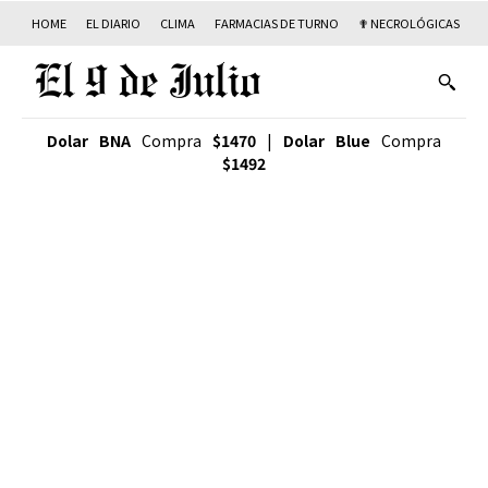
HOME
EL DIARIO
CLIMA
FARMACIAS DE TURNO
✟ NECROLÓGICAS
T
Dolar BNA
Compra
$1470
|
Dolar Blue
Compra
$1492