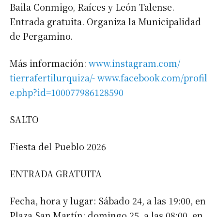
Baila Conmigo, Raíces y León Talense.
Entrada gratuita. Organiza la Municipalidad
de Pergamino.
Más información:
www.instagram.com/
tierrafertilurquiza/-
www.facebook.com/profil
e.php?
id=100077986128590
SALTO
Suscribirme gratis
Fiesta del Pueblo 2026
*
Dirección de correo electrónico
ENTRADA GRATUITA
Nombre
Fecha, hora y lugar: Sábado 24, a las 19:00, en
Plaza San Martín; domingo 25, a las 08:00, en