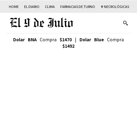
HOME
EL DIARIO
CLIMA
FARMACIAS DE TURNO
✟ NECROLÓGICAS
T
Dolar BNA
Compra
$1470
|
Dolar Blue
Compra
$1492