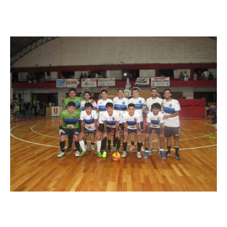
Suscribirme gratis
*
Dirección de correo electrónico
Nombre
Apellidos
Número de teléfono