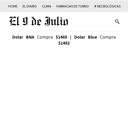
HOME
EL DIARIO
CLIMA
FARMACIAS DE TURNO
✟ NECROLÓGICAS
T
Dolar BNA
Compra
$1469
|
Dolar Blue
Compra
$1492