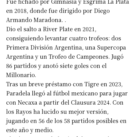
Fue fichado por Gimnasia y Esgrima La Plata
en 2018, donde fue dirigido por Diego
Armando Maradona. .
Dio el salto a River Plate en 2021,
consiguiendo levantar cuatro trofeos: dos
Suscribirme gratis
Primera División Argentina, una Supercopa
Argentina y un Trofeo de Campeones. Jugó
86 partidos y anotó siete goles con el
*
Dirección de correo electrónico
Millonario.
Tras un breve préstamo con Tigre en 2023,
Nombre
Paradela llegó al fútbol mexicano para jugar
con Necaxa a partir del Clausura 2024. Con
Apellidos
los Rayos ha lucido su mejor versión,
jugando en 56 de los 58 partidos posibles en
Número de teléfono
este año y medio.