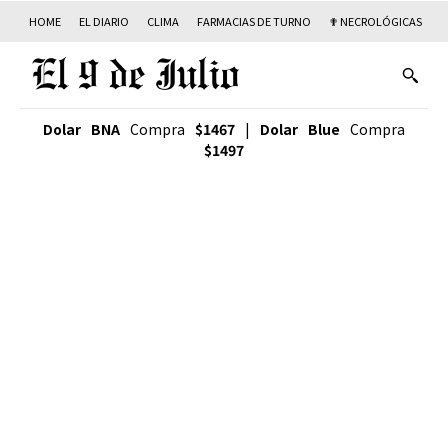
HOME
EL DIARIO
CLIMA
FARMACIAS DE TURNO
✟ NECROLÓGICAS
T
Dolar BNA
Compra
$1467
|
Dolar Blue
Compra
$1497