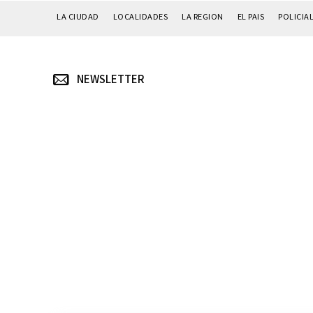
LA CIUDAD
LOCALIDADES
LA REGION
EL PAIS
POLICIA
NEWSLETTER