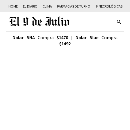
HOME
EL DIARIO
CLIMA
FARMACIAS DE TURNO
✟ NECROLÓGICAS
T
Dolar BNA
Compra
$1470
|
Dolar Blue
Compra
$1492