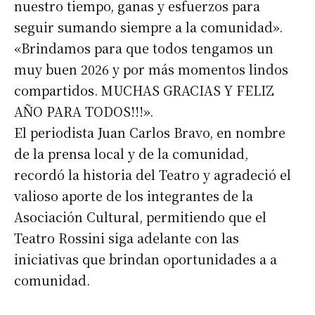
nuestro tiempo, ganas y esfuerzos para
seguir sumando siempre a la comunidad».
Suscribirme gratis
«Brindamos para que todos tengamos un
muy buen 2026 y por más momentos lindos
compartidos. MUCHAS GRACIAS Y FELIZ
*
Dirección de correo electrónico
AÑO PARA TODOS!!!».
El periodista Juan Carlos Bravo, en nombre
Nombre
de la prensa local y de la comunidad,
recordó la historia del Teatro y agradeció el
Apellidos
valioso aporte de los integrantes de la
Asociación Cultural, permitiendo que el
Número de teléfono
Teatro Rossini siga adelante con las
iniciativas que brindan oportunidades a a
comunidad.