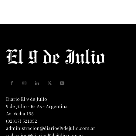
Diario El 9 de Julio
9 de Julio - Bs As - Argentina
Av. Vedia 198
(02317) 521052
administracion@diarioel9dejulio.com.ar
redaccion@diarioel9dejulio.com.ar