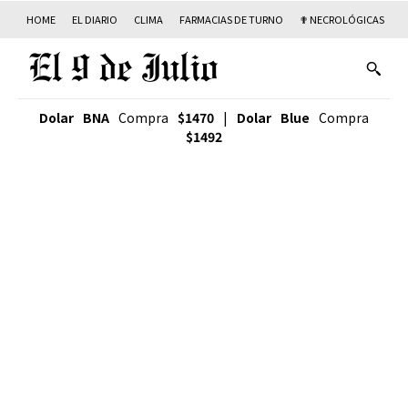
HOME
EL DIARIO
CLIMA
FARMACIAS DE TURNO
✟ NECROLÓGICAS
T
Dolar BNA
Compra
$1470
|
Dolar Blue
Compra
$1492