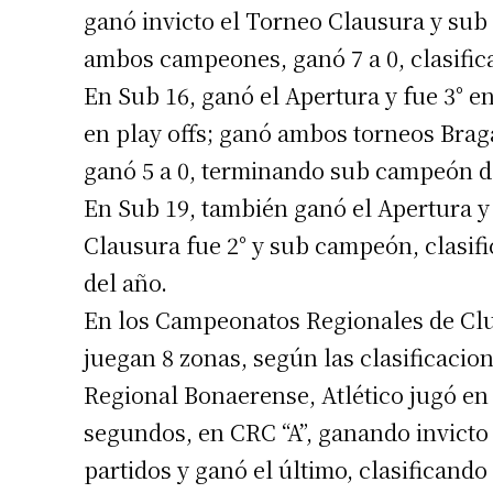
ganó invicto el Torneo Clausura y sub 
ambos campeones, ganó 7 a 0, clasifi
En Sub 16, ganó el Apertura y fue 3° e
en play offs; ganó ambos torneos Bragad
ganó 5 a 0, terminando sub campeón d
En Sub 19, también ganó el Apertura y 
Clausura fue 2° y sub campeón, clasi
Suscrib
del año.
En los Campeonatos Regionales de Clu
Dirección 
juegan 8 zonas, según las clasificacion
Regional Bonaerense, Atlético jugó en
Nombre
segundos, en CRC “A”, ganando invicto l
partidos y ganó el último, clasificando
Apellidos