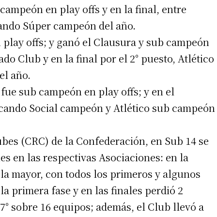
campeón en play offs y en la final, entre
cando Súper campeón del año.
n play offs; y ganó el Clausura y sub campeón
o Club y en la final por el 2° puesto, Atlético
el año.
fue sub campeón en play offs; y en el
ficando Social campeón y Atlético sub campeón
irme gratis
*
Requerido
bes (CRC) de la Confederación, en Sub 14 se
*
de correo electrónico
es en las respectivas Asociaciones: en la
 la mayor, con todos los primeros y algunos
a primera fase y en las finales perdió 2
 7° sobre 16 equipos; además, el Club llevó a