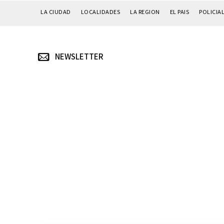
LA CIUDAD
LOCALIDADES
LA REGION
EL PAIS
POLICIA
NEWSLETTER