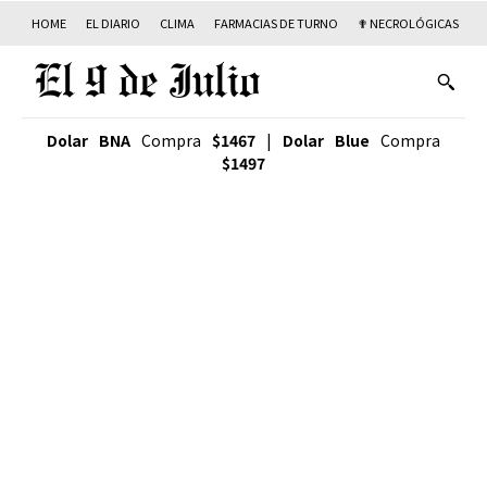
HOME
EL DIARIO
CLIMA
FARMACIAS DE TURNO
✟ NECROLÓGICAS
T
Dolar BNA
Compra
$1467
|
Dolar Blue
Compra
$1497