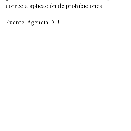
correcta aplicación de prohibiciones.
Fuente: Agencia DIB
Suscribirme gratis
*
Dirección de correo electrónico
Nombre
Apellidos
Número de teléfono