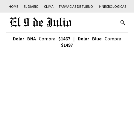
HOME
EL DIARIO
CLIMA
FARMACIAS DE TURNO
✟ NECROLÓGICAS
T
Dolar BNA
Compra
$1467
|
Dolar Blue
Compra
$1497