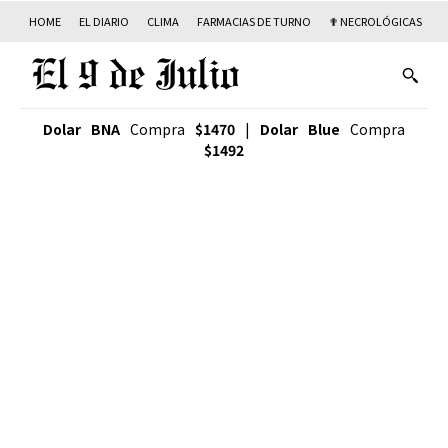
HOME
EL DIARIO
CLIMA
FARMACIAS DE TURNO
✟ NECROLÓGICAS
T
Dolar BNA
Compra
$1470
|
Dolar Blue
Compra
$1492