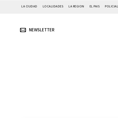
LA CIUDAD
LOCALIDADES
LA REGION
EL PAIS
POLICIA
NEWSLETTER