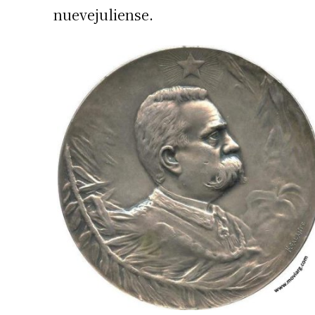
nuevejuliense.
Apellidos
Número de