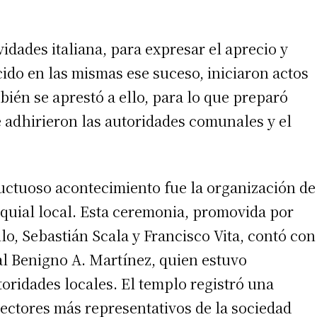
idades italiana, para expresar el aprecio y
ido en las mismas ese suceso, iniciaron actos
ién se aprestó a ello, para lo que preparó
se adhirieron las autoridades comunales y el
luctuoso acontecimiento fue la organización de
irme gratis
roquial local. Esta ceremonia, promovida por
*
Requerido
o, Sebastián Scala y Francisco Vita, contó con
*
de correo electrónico
al Benigno A. Martínez, quien estuvo
oridades locales. El templo registró una
sectores más representativos de la sociedad