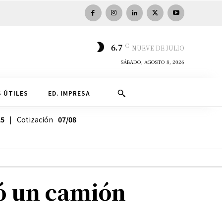
C
6.7
NUEVE DE JULIO
SÁBADO, AGOSTO 8, 2026
 ÚTILES
ED. IMPRESA
25
| Cotización
07/08
có un camión