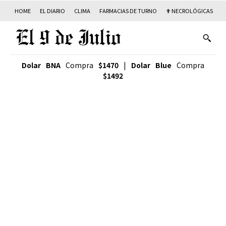
HOME
EL DIARIO
CLIMA
FARMACIAS DE TURNO
✟ NECROLÓGICAS
T
Dolar BNA
Compra
$1470
|
Dolar Blue
Compra
$1492