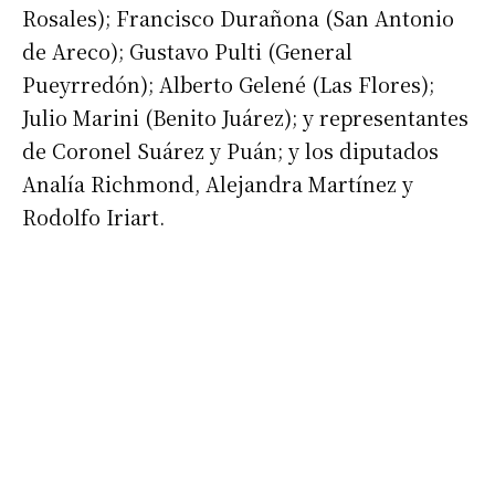
Rosales); Francisco Durañona (San Antonio
*
Dirección de correo electrónico
de Areco); Gustavo Pulti (General
Pueyrredón); Alberto Gelené (Las Flores);
Nombre
Julio Marini (Benito Juárez); y representantes
de Coronel Suárez y Puán; y los diputados
Apellidos
Analía Richmond, Alejandra Martínez y
Rodolfo Iriart.
Número de teléfono