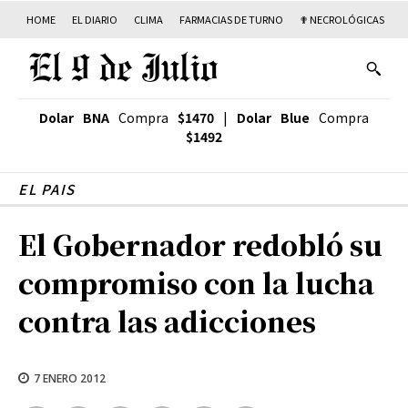
HOME
EL DIARIO
CLIMA
FARMACIAS DE TURNO
✟ NECROLÓGICAS
T
Dolar BNA
Compra
$1470
|
Dolar Blue
Compra
$1492
EL PAIS
El Gobernador redobló su
compromiso con la lucha
contra las adicciones
7 ENERO 2012