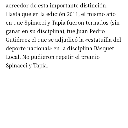
acreedor de esta importante distinción.
*
Dirección de correo electrónico
Hasta que en la edición 2011, el mismo año
en que Spinacci y Tapia fueron ternados (sin
ganar en su disciplina), fue Juan Pedro
Nombre
Gutiérrez el que se adjudicó la «estatuilla del
deporte nacional» en la disciplina Básquet
Apellidos
Local. No pudieron repetir el premio
Spinacci y Tapia.
Número de teléfono