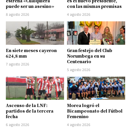
estrena «Cualquiera
es el nuevo presidente,
puede ser un asesino»
con las mismas premisas
8 agosto 2026
4 agosto 2026
En siete meses cayeron
Gran festejo del Club
624,8 mm
Norumbega en su
Centenario
7 agosto 2026
5 agosto 2026
Ascenso de la LNF:
Morea logró el
partidos de la tercera
Bicampeonato del Fútbol
fecha
Femenino
6 agosto 2026
4 agosto 2026