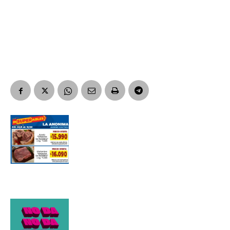
Suscribirme gratis
*
Dirección de correo electrónico
Nombre
Apellidos
Número de teléfono