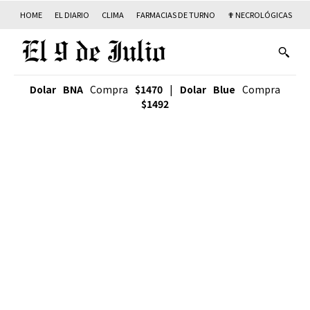
HOME
EL DIARIO
CLIMA
FARMACIAS DE TURNO
✟ NECROLÓGICAS
T
Dolar BNA
Compra
$1470
|
Dolar Blue
Compra
$1492