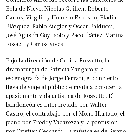
Bola de Nieve, Nicolás Guillén, Roberto
Carlos, Virgilio y Homero Expósito, Eladia
Nombre
Blázquez, Pablo Ziegler y Oscar Balducci,
José Agustín Goytisolo y Paco Ibáñez, Marina
Apellidos
Rossell y Carlos Vives.
Número de teléfono
Bajo la dirección de Cecilia Rossetto, la
dramaturgia de Patricia Zangaro y la
escenografía de Jorge Ferrari, el concierto
lleva de viaje al público e invita a conocer la
apasionante vida artística de Rossetto. El
bandoneón es interpretado por Walter
Castro, el contrabajo por el Mono Hurtado, el
piano por Freddy Vacarezza y la percusión
por Cristian Ceccardi. La música es de Sergio