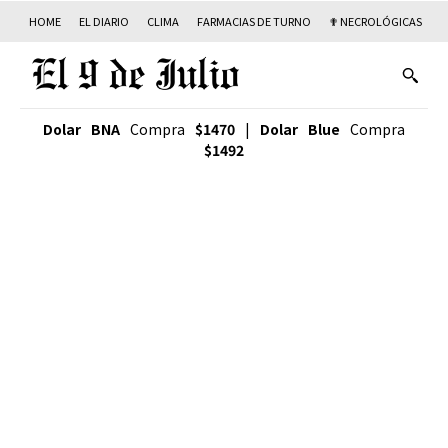
HOME
EL DIARIO
CLIMA
FARMACIAS DE TURNO
✟ NECROLÓGICAS
T
Dolar BNA
Compra
$1470
|
Dolar Blue
Compra
$1492